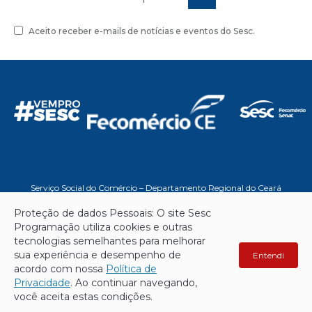
Aceito receber e-mails de notícias e eventos do Sesc.
MÚSICA
Banda Drops se apresenta no
Sesc Iparana Reserva Natural
Serviço Social do Comércio – Departamento Regional do Ceará
MÚSICA
Ricardo Nogueira se apresenta
Proteção de dados Pessoais: O site Sesc
www.sesc-ce.com.br
no Sesc Iparana Reserva Natural
Programação utiliza cookies e outras
Todos os direitos reservados - 2026
tecnologias semelhantes para melhorar
sua experiência e desempenho de
Entendi
acordo com nossa
Política de
Privacidade
. Ao continuar navegando,
você aceita estas condições.
MÚSICA