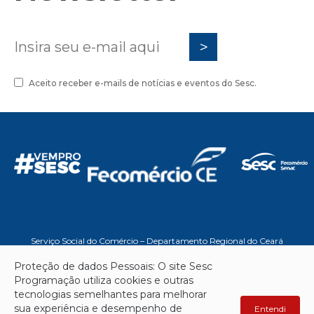
Sesc Crato
ASSISTÊNCIA
Baile temático: Dia das Mães |
Aceito receber e-mails de notícias e eventos do Sesc.
Sesc Crato
ASSISTÊNCIA
Oficina Beleza de Mãe | Sesc
Crato
ASSISTÊNCIA
Serviço Social do Comércio – Departamento Regional do Ceará
Oficina Beleza de Mãe | Sesc
Crato
Proteção de dados Pessoais: O site Sesc
www.sesc-ce.com.br
Programação utiliza cookies e outras
Todos os direitos reservados - 2026
tecnologias semelhantes para melhorar
sua experiência e desempenho de
Entendi